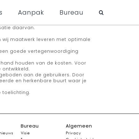
s
Aanpak
Bureau
satie daarvan.
 wij maatwerk leveren met optimale
ij een goede vertegenwoordiging
de hand houden van de kosten. Voor
 ontwikkeld.
ngeboden aan de gebruikers. Door
eerde en herkenbare buurt waar je
toelichting.
Bureau
Algemeen
 nieuws
Visie
Privacy