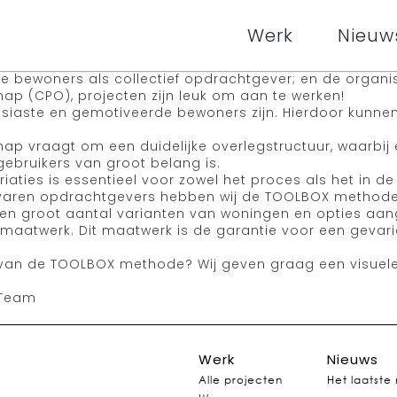
Werk
Nieuw
e bewoners als collectief opdrachtgever; en de organi
hap (CPO), projecten zijn leuk om aan te werken!
aste en gemotiveerde bewoners zijn. Hierdoor kunnen
chap vraagt om een duidelijke overlegstructuur, waarb
bruikers van groot belang is.
iaties is essentieel voor zowel het proces als het in 
rvaren opdrachtgevers hebben wij de TOOLBOX methode
en groot aantal varianten van woningen en opties aa
maatwerk. Dit maatwerk is de garantie voor een gevari
 van de TOOLBOX methode? Wij geven graag een visuele 
 Team
Werk
Nieuws
Alle projecten
Het laatste