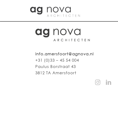
Skip
to
content
info.amersfoort@agnova.nl
+31 (0)33 – 45 54 004
Paulus Borstraat 43
3812 TA Amersfoort