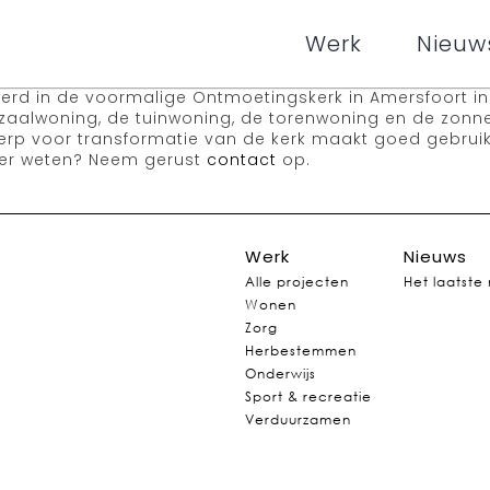
Werk
Nieuw
erd in de voormalige Ontmoetingskerk in Amersfoort in 
kzaalwoning, de tuinwoning, de torenwoning en de zonn
rp voor transformatie van de kerk maakt goed gebrui
eer weten? Neem gerust
contact
op.
Werk
Nieuws
Alle projecten
Het laatste
Wonen
Zorg
Herbestemmen
Onderwijs
Sport & recreatie
Verduurzamen