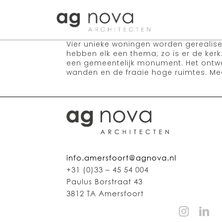
Skip
to
content
Vier unieke woningen worden gerealise
hebben elk een thema; zo is er de ker
een gemeentelijk monument. Het ontwe
wanden en de fraaie hoge ruimtes. M
info.amersfoort@agnova.nl
+31 (0)33 – 45 54 004
Paulus Borstraat 43
3812 TA Amersfoort