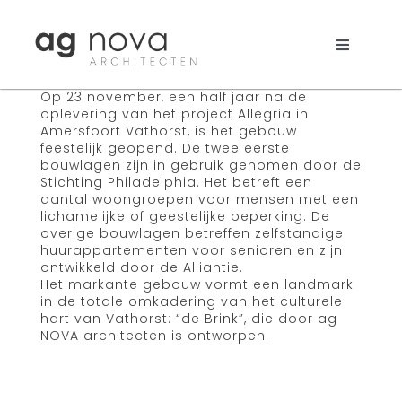
Skip
to
content
Toggle
Navigati
Werk
Op 23 november, een half jaar na de
oplevering van het project Allegria in
Amersfoort Vathorst, is het gebouw
Nieuws
feestelijk geopend. De twee eerste
bouwlagen zijn in gebruik genomen door de
Stichting Philadelphia. Het betreft een
Aanpak
aantal woongroepen voor mensen met een
lichamelijke of geestelijke beperking. De
Bureau
overige bouwlagen betreffen zelfstandige
huurappartementen voor senioren en zijn
ontwikkeld door de Alliantie.
Search
Het markante gebouw vormt een landmark
in de totale omkadering van het culturele
for:
hart van Vathorst: “de Brink”, die door ag
NOVA architecten is ontworpen.