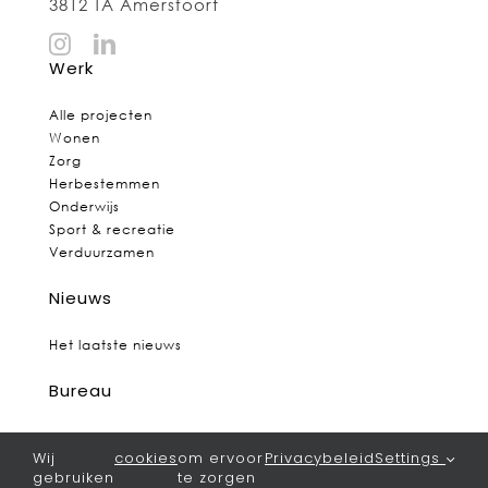
3812 TA Amersfoort
Werk
Alle projecten
Wonen
Zorg
Herbestemmen
Onderwijs
Sport & recreatie
Verduurzamen
Nieuws
Het laatste nieuws
Bureau
Visie
Wij
cookies
om ervoor
Privacybeleid
Settings
gebruiken
te zorgen
Team