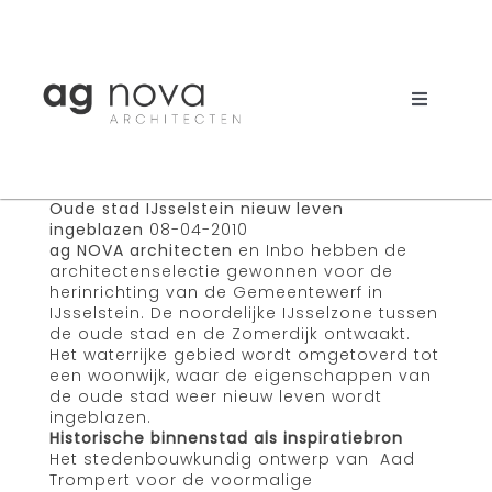
Skip
to
content
Toggle
Navigati
Werk
Oude stad IJsselstein nieuw leven
Nieuws
ingeblazen
08-04-2010
ag NOVA architecten
en Inbo hebben de
architectenselectie gewonnen voor de
Aanpak
herinrichting van de Gemeentewerf in
IJsselstein. De noordelijke IJsselzone tussen
Bureau
de oude stad en de Zomerdijk ontwaakt.
Het waterrijke gebied wordt omgetoverd tot
een woonwijk, waar de eigenschappen van
Search
de oude stad weer nieuw leven wordt
for:
ingeblazen.
Historische binnenstad als inspiratiebron
Het stedenbouwkundig ontwerp van Aad
Trompert voor de voormalige