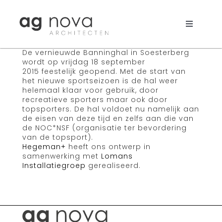
Skip
to
content
Toggle
Navigati
Werk
De vernieuwde Banninghal in Soesterberg
wordt op vrijdag 18 september
2015 feestelijk geopend. Met de start van
Nieuws
het nieuwe sportseizoen is de hal weer
helemaal klaar voor gebruik, door
recreatieve sporters maar ook door
Aanpak
topsporters.
De hal voldoet nu namelijk aan
de eisen van deze tijd en zelfs aan die van
de NOC*NSF (organisatie ter bevordering
Bureau
van de topsport).
Hegeman+
heeft ons ontwerp in
Search
samenwerking met
Lomans
Installatiegroep
gerealiseerd.
for: