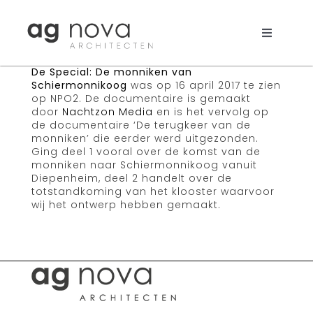
Skip
to
content
Toggle
Navigati
De Special: De monniken van
Werk
Schiermonnikoog
was op 16 april 2017 te zien
op NPO2. De documentaire is gemaakt
Nieuws
door
Nachtzon Media
en is het vervolg op
de documentaire ‘De terugkeer van de
monniken’ die eerder werd uitgezonden.
Aanpak
Ging deel 1 vooral over de komst van de
monniken naar Schiermonnikoog vanuit
Diepenheim, deel 2 handelt over de
Bureau
totstandkoming van het klooster waarvoor
wij het ontwerp hebben gemaakt.
Search
for: