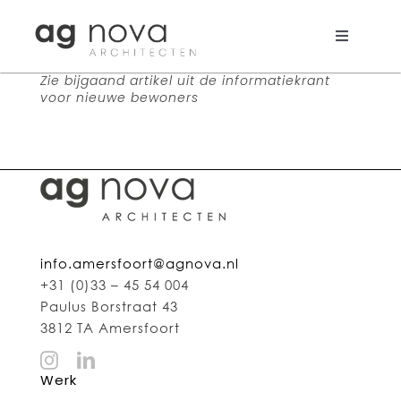
Skip
to
content
Toggle
Navigati
Zie bijgaand artikel uit de informatiekrant
Werk
voor nieuwe bewoners
Nieuws
Aanpak
Bureau
info.amersfoort@agnova.nl
Search
+31 (0)33 – 45 54 004
for:
Paulus Borstraat 43
3812 TA Amersfoort
Werk