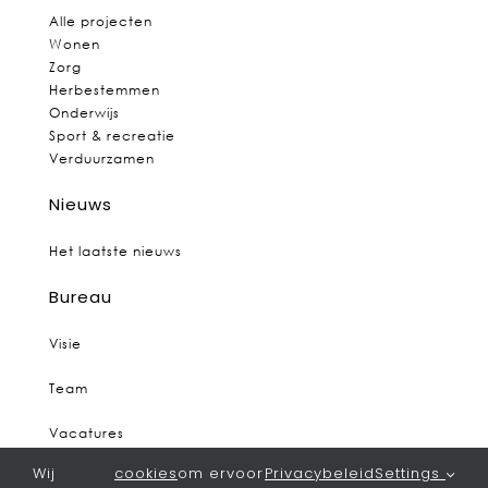
Alle projecten
Wonen
Zorg
Herbestemmen
Onderwijs
Sport & recreatie
Verduurzamen
Nieuws
Het laatste nieuws
Bureau
Visie
Team
Vacatures
Wij
cookies
om ervoor
Privacybeleid
Settings
Contact