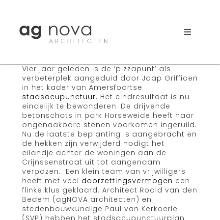
Skip
to
content
Toggle
Navigati
Werk
Vier jaar geleden is de ‘pizzapunt’ als
verbeterplek aangeduid door Jaap Griffioen
Nieuws
in het kader van Amersfoortse
stadsacupunctuur
. Het eindresultaat is nu
eindelijk te bewonderen. De drijvende
Aanpak
betonschots in park Horseweide heeft haar
ongenaakbare stenen voorkomen ingeruild.
Nu de laatste beplanting is aangebracht en
Bureau
de hekken zijn verwijderd nodigt het
eilandje achter de woningen aan de
Search
Crijnssenstraat uit tot aangenaam
verpozen. Een klein team van vrijwilligers
for:
heeft met veel
doorzettingsvermogen
een
flinke klus geklaard. Architect Roald van den
Bedem (agNOVA architecten) en
stedenbouwkundige Paul van Kerkoerle
(SVP) hebben het stadsacupunctuurplan