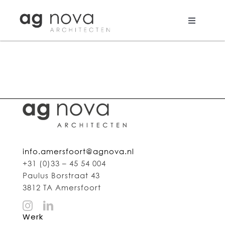
Skip
to
content
Toggle
Navigati
Werk
Nieuws
Aanpak
Bureau
info.amersfoort@agnova.nl
Search
+31 (0)33 – 45 54 004
for:
Paulus Borstraat 43
3812 TA Amersfoort
Werk