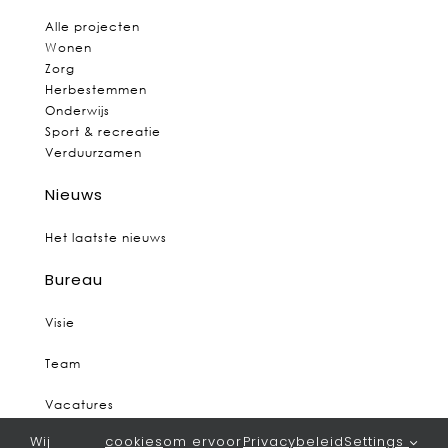
Alle projecten
Wonen
Zorg
Herbestemmen
Onderwijs
Sport & recreatie
Verduurzamen
Nieuws
Het laatste nieuws
Bureau
Visie
Team
Vacatures
Wij
cookies
om ervoor
Privacybeleid
Settings
Contact