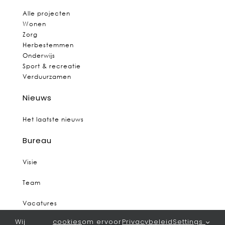
Alle projecten
Wonen
Zorg
Herbestemmen
Onderwijs
Sport & recreatie
Verduurzamen
Nieuws
Het laatste nieuws
Bureau
Visie
Team
Vacatures
Wij
cookies
om ervoor
Privacybeleid
Settings
Contact