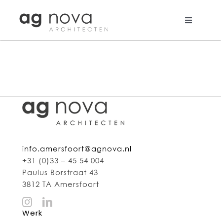
Skip
to
content
Toggle
Navigati
Werk
Nieuws
Aanpak
Bureau
info.amersfoort@agnova.nl
Search
+31 (0)33 – 45 54 004
for:
Paulus Borstraat 43
3812 TA Amersfoort
Werk