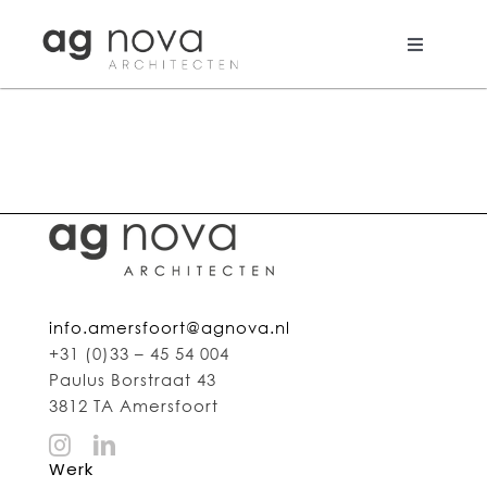
Skip
to
content
Toggle
Navigati
Werk
Nieuws
Aanpak
Bureau
info.amersfoort@agnova.nl
Search
+31 (0)33 – 45 54 004
for:
Paulus Borstraat 43
3812 TA Amersfoort
Werk