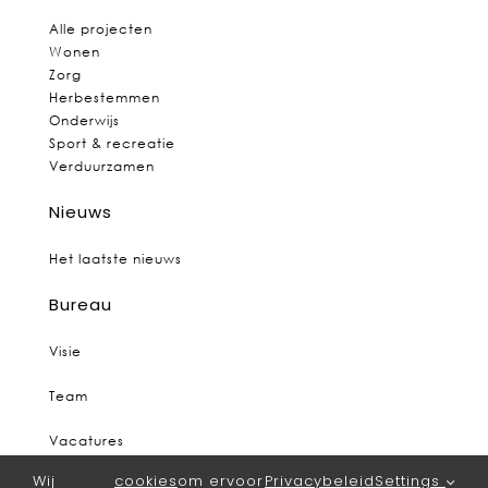
Alle projecten
Wonen
Zorg
Herbestemmen
Onderwijs
Sport & recreatie
Verduurzamen
Nieuws
Het laatste nieuws
Bureau
Visie
Team
Vacatures
Wij
cookies
om ervoor
Privacybeleid
Settings
Contact