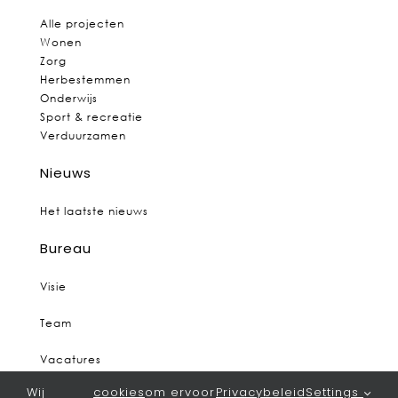
Alle projecten
Wonen
Zorg
Herbestemmen
Onderwijs
Sport & recreatie
Verduurzamen
Nieuws
Het laatste nieuws
Bureau
Visie
Team
Vacatures
Wij
cookies
om ervoor
Privacybeleid
Settings
Contact