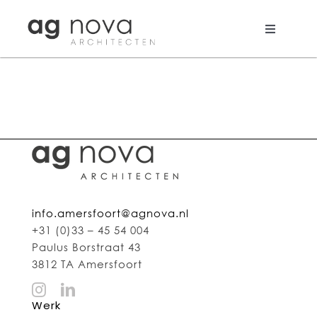
Skip
to
content
Toggle
Navigati
Werk
Nieuws
Aanpak
Bureau
info.amersfoort@agnova.nl
Search
+31 (0)33 – 45 54 004
for:
Paulus Borstraat 43
3812 TA Amersfoort
Werk