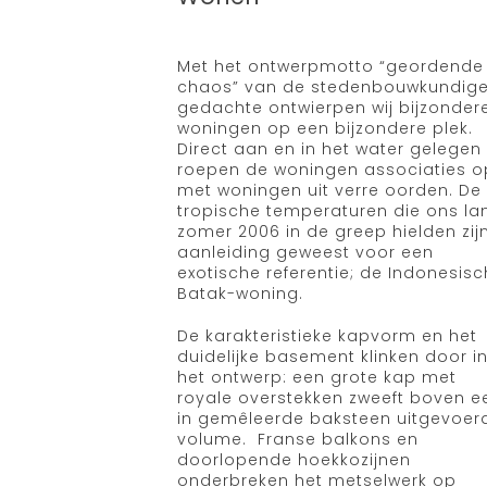
Met het ontwerpmotto “geordende
chaos” van de stedenbouwkundige
gedachte ontwierpen wij bijzonder
woningen op een bijzondere plek.
Direct aan en in het water gelegen
roepen de woningen associaties o
met woningen uit verre oorden. De
tropische temperaturen die ons la
zomer 2006 in de greep hielden zij
aanleiding geweest voor een
exotische referentie; de Indonesis
Batak-woning.
De karakteristieke kapvorm en het
duidelijke basement klinken door i
het ontwerp: een grote kap met
royale overstekken zweeft boven e
in gemêleerde baksteen uitgevoer
volume.
Franse balkons en
doorlopende hoekkozijnen
onderbreken het metselwerk op