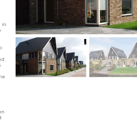
 in
e
p
nd
n
che
n
en
d