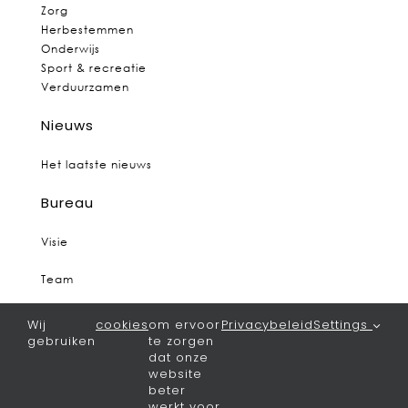
Zorg
Herbestemmen
Onderwijs
Sport & recreatie
Verduurzamen
Nieuws
Het laatste nieuws
Bureau
Visie
Team
Vacatures
Wij
cookies
om ervoor
Privacybeleid
Settings
gebruiken
te zorgen
Contact
dat onze
website
beter
Algemeen
werkt voor