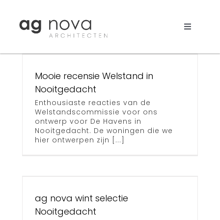
Skip
to
content
Toggle
Navigati
Werk
Mooie recensie Welstand in
Nieuws
Nooitgedacht
t
Enthousiaste reacties van de
Aanpak
Welstandscommissie voor ons
ontwerp voor De Havens in
Bureau
Nooitgedacht. De woningen die we
hier ontwerpen zijn [...]
Search
for:
ag nova wint selectie
t
Nooitgedacht