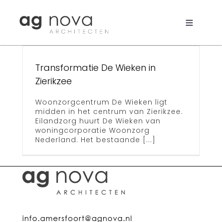
Skip
to
e
content
Toggle
Navigati
Werk
Transformatie De Wieken in
Nieuws
Zierikzee
Aanpak
Woonzorgcentrum De Wieken ligt
midden in het centrum van Zierikzee.
Eilandzorg huurt De Wieken van
Bureau
woningcorporatie Woonzorg
Nederland. Het bestaande [...]
Search
for:
info.amersfoort@agnova.nl