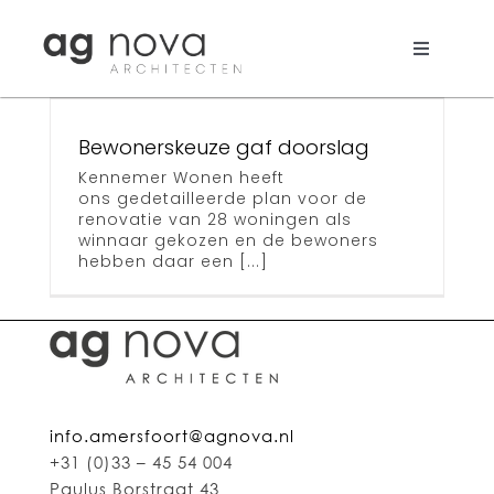
Skip
to
content
Toggle
ze
Navigati
Werk
Bewonerskeuze gaf doorslag
Nieuws
Kennemer Wonen heeft
ons gedetailleerde plan voor de
renovatie van 28 woningen als
Aanpak
winnaar gekozen en de bewoners
hebben daar een [...]
Bureau
Search
for:
info.amersfoort@agnova.nl
+31 (0)33 – 45 54 004
Paulus Borstraat 43