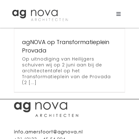
Skip
to
content
Toggle
Navigati
plein
Werk
agNOVA op Transformatieplein
Nieuws
Provada
Op uitnodiging van Heilijgers
Aanpak
schuiven wij op 2 juni aan bij de
architectentafel op het
Transformatieplein van de Provada
Bureau
(2 [...]
Search
for:
info.amersfoort@agnova.nl
+31 (0)33 – 45 54 004