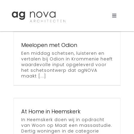
Skip
to
content
Toggle
t
Navigati
Werk
Meelopen met Odion
Nieuws
Een middag schetsen, luisteren en
vertalen bij Odion in Krommenie heeft
Aanpak
waardevolle input opgeleverd voor
het schetsontwerp dat agNOVA
maakt [...]
Bureau
Search
for:
At Home in Heemskerk
In Heemskerk doen wij in opdracht
van Woon op Maat een massastudie.
Dertig woningen in de categorie