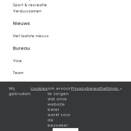
Sport & recreatie
Verduurzamen
Nieuws
Het laatste nieuws
Bureau
Visie
Team
Vacatures
Wij
cookies
om ervoor
Privacybeleid
Settings
gebruiken
te zorgen
Contact
dat onze
website
Algemeen
beter
werkt voor
de
Privacy
bezoeker.