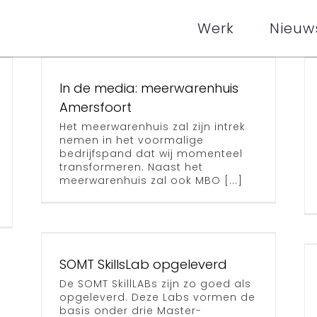
MBO
Werk
Nieuw
Amersfoort
en
In de media: meerwarenhuis
Amersfoort
Meerwarenhuis
Het meerwarenhuis zal zijn intrek
nemen in het voormalige
Acht+
bedrijfspand dat wij momenteel
transformeren. Naast het
Nieuwe gevel
Archief
meerwarenhuis zal ook MBO [...]
Caeciliaschool
wordt het
SOMT SkillsLab opgeleverd
d
puntje op de
De SOMT SkillLABs zijn zo goed als
opgeleverd. Deze Labs vormen de
basis onder drie Master-