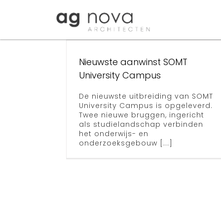
Skip
to
nst
content
T
Nieuwste aanwinst SOMT
sity
University Campus
us
De nieuwste uitbreiding van SOMT
University Campus is opgeleverd.
Twee nieuwe bruggen, ingericht
als studielandschap verbinden
het onderwijs- en
SOMT
onderzoeksgebouw [...]
SkillsLab
opgelever
Archief