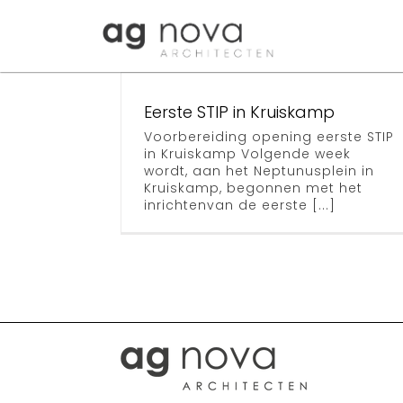
Skip
to
content
Stadsacupu
in uitvoerin
Eerste STIP in Kruiskamp
Voorbereiding opening eerste STIP
Archief
in Kruiskamp Volgende week
wordt, aan het Neptunusplein in
Kruiskamp, begonnen met het
inrichtenvan de eerste [...]