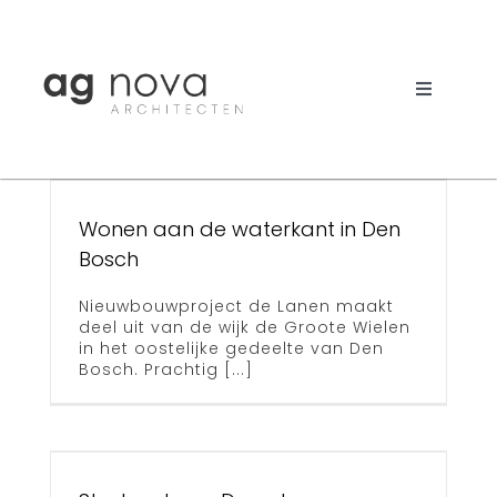
Skip
to
content
Toggle
e
Navigati
Werk
Nieuws
Wonen aan de waterkant in Den
Bosch
Aanpak
Nieuwbouwproject de Lanen maakt
Bureau
deel uit van de wijk de Groote Wielen
in het oostelijke gedeelte van Den
Bosch. Prachtig [...]
Search
p
for: