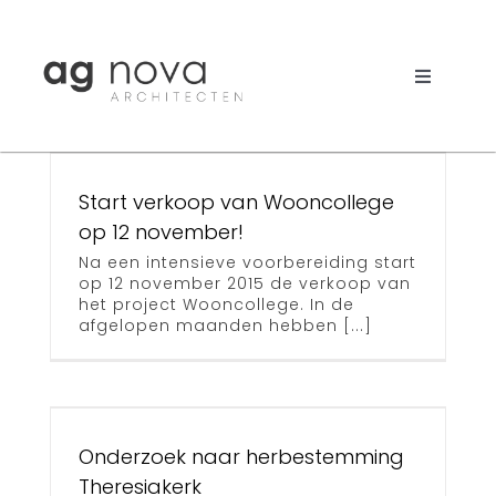
Skip
to
p
content
Toggle
Navigati
Werk
Nieuws
Start verkoop van Wooncollege
op 12 november!
Aanpak
Na een intensieve voorbereiding start
op 12 november 2015 de verkoop van
het project Wooncollege. In de
Bureau
afgelopen maanden hebben [...]
Search
for:
ng
Onderzoek naar herbestemming
Theresiakerk