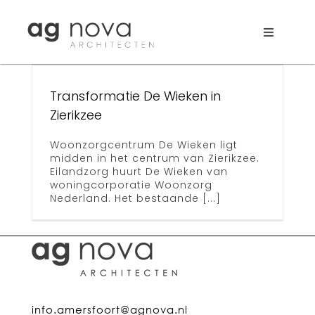
Skip
to
e
content
Toggle
Navigati
Werk
Transformatie De Wieken in
Nieuws
Zierikzee
Aanpak
Woonzorgcentrum De Wieken ligt
midden in het centrum van Zierikzee.
Eilandzorg huurt De Wieken van
Bureau
woningcorporatie Woonzorg
Nederland. Het bestaande [...]
Search
for:
info.amersfoort@agnova.nl