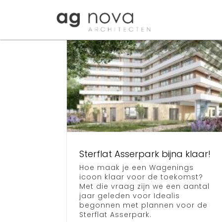
Skip
to
content
lat
park
Opening
laar!
Meanderfla
home
Nieuws
Sterflat Asserpark bijna klaar!
Nieuws
Hoe maak je een Wagenings
icoon klaar voor de toekomst?
Met die vraag zijn we een aantal
jaar geleden voor Idealis
begonnen met plannen voor de
Sterflat Asserpark.