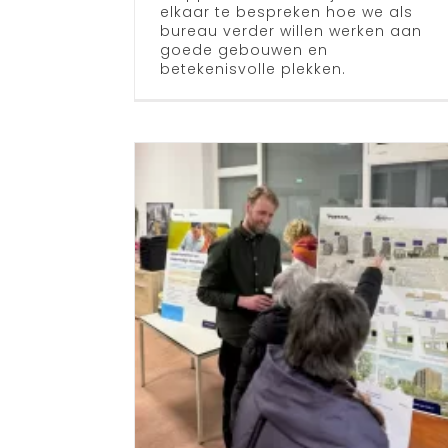
elkaar te bespreken hoe we als
bureau verder willen werken aan
goede gebouwen en
betekenisvolle plekken.
volle
avond
Natuurinclus
home
Nieuws
bouwen in