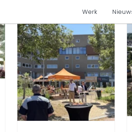
Werk
Nieuw
Het
Kamerlingh
t
Hof
Nieuws uitgelicht home
Nieuws