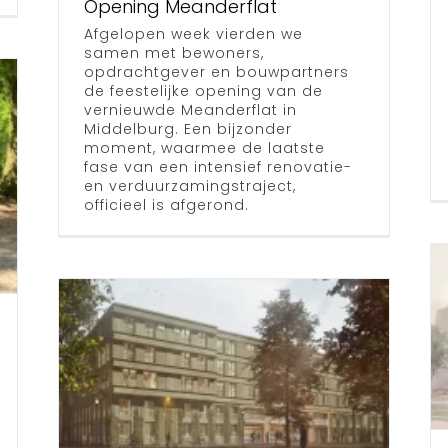
Opening Meanderflat
Afgelopen week vierden we
samen met bewoners,
opdrachtgever en bouwpartners
de feestelijke opening van de
vernieuwde Meanderflat in
Middelburg. Een bijzonder
moment, waarmee de laatste
fase van een intensief renovatie-
en verduurzamingstraject,
officieel is afgerond.
Inloopavond
nieuwbouw
Hilversumse
and
Meent
drukbezocht