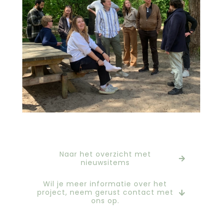
agnova
Naar het overzicht met
nieuwsitems
Wil je meer informatie over het
project, neem gerust contact met
ons op.