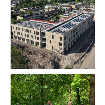
agnova
Nieuws
2026
samenwerken
amersfoort