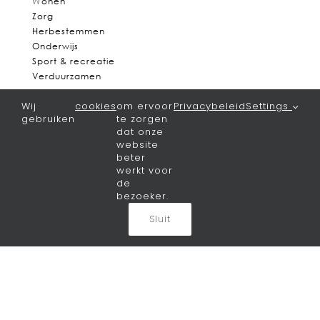
Wonen
Zorg
Herbestemmen
Onderwijs
Sport & recreatie
Verduurzamen
Nieuws
Wij
cookies
om ervoor
Privacybeleid
Settings
gebruiken
te zorgen
dat onze
Het laatste nieuws
website
beter
Bureau
werkt voor
de
bezoeker.
Visie
Sluit
Team
Vacatures
Contact
Algemeen