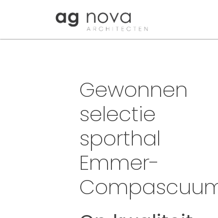
Skip
to
content
Gewonnen
selectie
sporthal
Emmer-
Compascuu