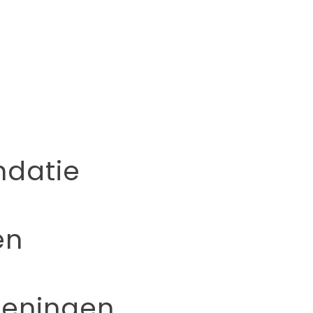
datie
en
eningen.