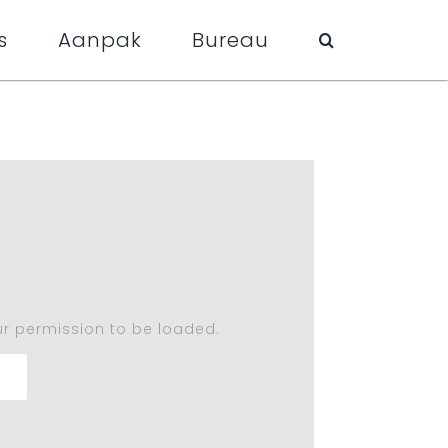
s
Aanpak
Bureau
r permission to be loaded.