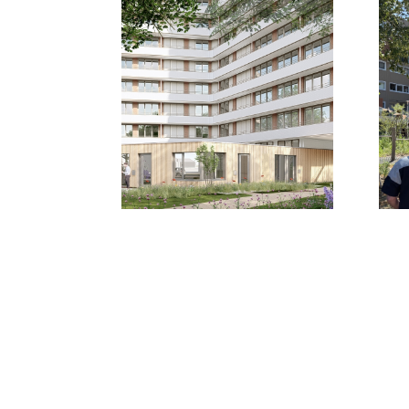
Nieuws uitgelicht
home
Nieuws
Wageningen
uitgelicht
6
2026
agnova