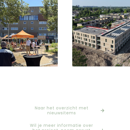
Nieuws
Middelburg
Nieuws uitgelicht
2026
uitgelicht 2
home
Nieuws
Nieuwerkerk /d IJssel
2026
uitgelicht 1
agnova
agnova
Naar het overzicht met
nieuwsitems
Wil je meer informatie over