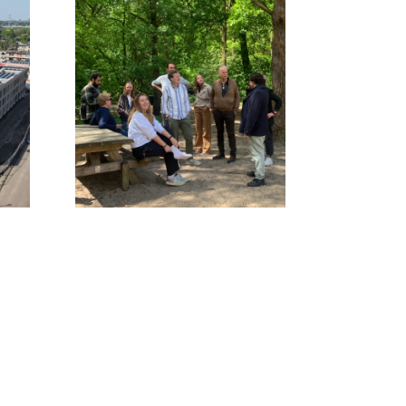
Nieuws
2026
samenwerken
amersfoort
agnova