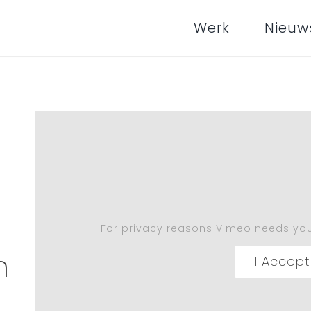
Werk
Nieuw
For privacy reasons Vimeo needs you
m
I Accept