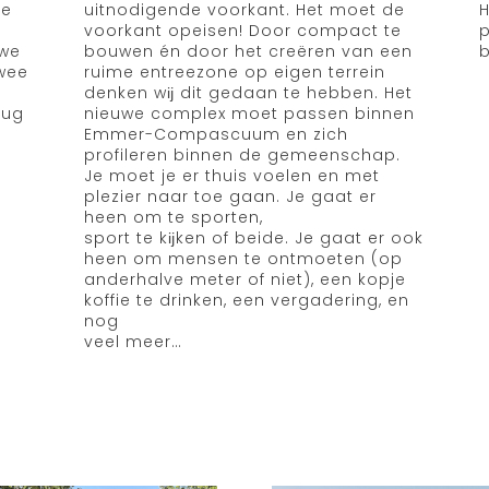
ie
uitnodigende voorkant. Het moet de
H
voorkant opeisen! Door compact te
p
uwe
bouwen én door het creëren van een
twee
ruime entreezone op eigen terrein
denken wĳ dit gedaan te hebben. Het
rug
nieuwe complex moet passen binnen
Emmer-Compascuum en zich
profileren binnen de gemeenschap.
Je moet je er thuis voelen en met
plezier naar toe gaan. Je gaat er
heen om te sporten,
sport te kĳken of beide. Je gaat er ook
heen om mensen te ontmoeten (op
anderhalve meter of niet), een kopje
koffie te drinken, een vergadering, en
nog
veel meer…