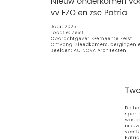
Nieuw onderkomen voo
vv FZO en zsc Patria
Jaar: 2025
Locatie: Zeist
Opdrachtgever: Gemeente Zeist
Omvang: Kleedkamers, bergingen e
Beelden: AG NOVA Architecten
Twe
De he
sportp
was d
nieuw
voetb
Patri