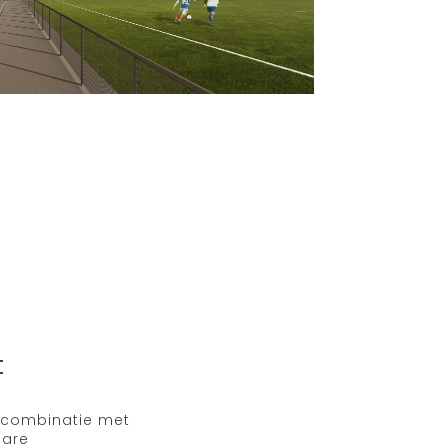
t
n combinatie met
bare