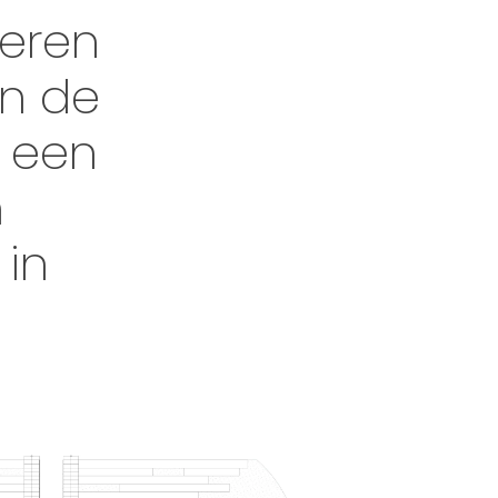
reren
an de
t een
n
 in