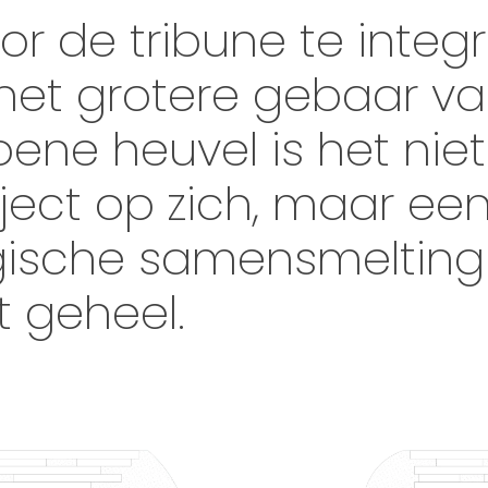
or de tribune te integ
 het grotere gebaar v
oene heuvel is het nie
ject op zich, maar ee
gische samensmelting
t geheel.