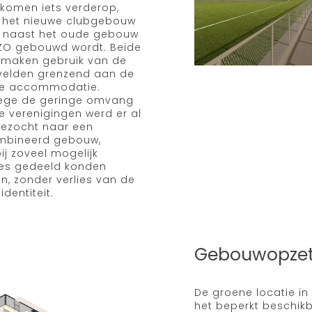
komen iets verderop,
jl het nieuwe clubgebouw
t naast het oude gebouw
ZO gebouwd wordt. Beide
 maken gebruik van de
velden grenzend aan de
e accommodatie.
ge de geringe omvang
e verenigingen werd er al
gezocht naar een
mbineerd gebouw,
ij zoveel mogelijk
ies gedeeld konden
n, zonder verlies van de
identiteit.
Gebouwopze
De groene locatie i
het beperkt beschik