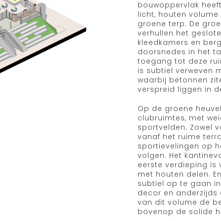
bouwoppervlak heeft
licht, houten volum
groene terp. De groe
verhullen het geslot
kleedkamers en berg
doorsnedes in het t
toegang tot deze rui
is subtiel verweven m
waarbij betonnen zi
verspreid liggen in d
Op de groene heuvel
clubruimtes, met wei
sportvelden. Zowel v
vanaf het ruime terra
sportievelingen op h
volgen. Het kantine
eerste verdieping is
met houten delen. E
subtiel op te gaan i
decor en anderzijds 
van dit volume de b
bovenop de solide h