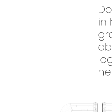
Do
in
gr
ob
lo
he