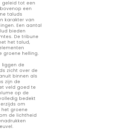
 geleid tot een
e bovenop een
ne taluds
en karakter van
ingen. Een aantal
alud bieden
mtes. De tribune
et het talud,
telementen
e groene helling.
 liggen de
ds zicht over de
anuit binnen als
s zijn de
et veld goed te
volume op de
 volledig bedekt
nerzijds om
n het groene
om de lichtheid
enadrukken
euvel.