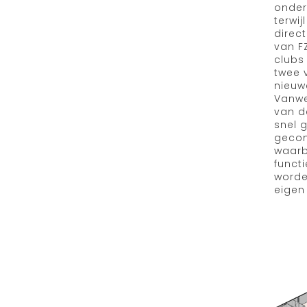
onder
terwi
direc
van F
clubs
twee 
nieuw
Vanwe
van d
snel 
geco
waarb
funct
worde
eigen 