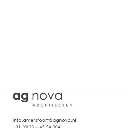
op onze site.
AG NOVA Architecten, architect in Amersfoort.
AG NOVA Architecten, architect in Utrecht.
AG NOVA Architecten, architect in Zeist.
AG NOVA Architecten, architect in Soest
Architect voor zorg
Architect voor wonen
Architect voor verduurzamen
Architect voor herbestemmen
Architect voor publieke gebouwen
Architect voor herbestemmen en transformeren van kerken
Architect voor sportgebouwen
info.amersfoort@agnova.nl
+31 (0)33 – 45 54 004