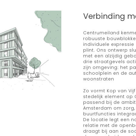
Verbinding m
Centrumeiland kenme
robuuste bouwblokke
individuele expressie
plint. Ons ontwerp sl
met een alzijdig geb
drie straatgevels act
zijn omgeving: het pa
schoolplein en de au
woonstraten
Zo vormt Kop van Vij
stedelijk element op
passend bij de ambit
Amsterdam om zorg,
buurtfuncties integra
De locatie legt een n
relatie met de openb
draagt bij aan de so