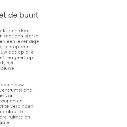
et de buurt
rkt zich door
n met een sterke
 en een levendige
uit hierop aan
ouw dat op alle
ief reageert op
rk, het
toluwe
f een nieuw
 Centrumeiland
ie van
 wonen en
al te verbinden.
adrukkelijke
are ruimte en
ciale