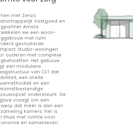
men met Zenzo
atschappelijk Vastgoed en
rgpartner Amsta
twikkelen we een woon-
rggebouw met ruim
nderd geclusterde
mpact Studio-woningen
or ouderen met complexe
rgbehoeften. Het gebouw
ijgt een modulaire
aagstructuur van CLT dat
xibiliteit, een snelle
uwmethodiek en een
ekomstbestendige
bouwopzet ondersteunt. De
gave vraagt om een
twerp dat méér is dan een
rzameling kamers: het is
n thuis met ruimte voor
tonomie én samenleven.