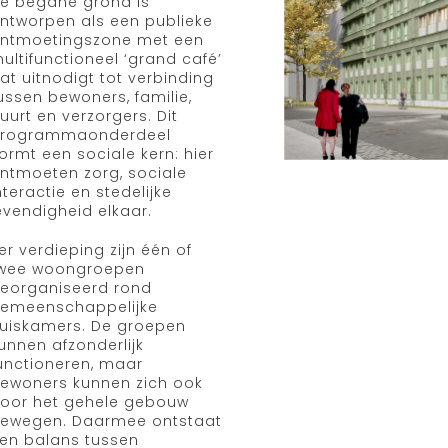
e begane grond is
ntworpen als een publieke
ntmoetingszone met een
ultifunctioneel ‘grand café’
at uitnodigt tot verbinding
ussen bewoners, familie,
uurt en verzorgers. Dit
rogrammaonderdeel
ormt een sociale kern: hier
ntmoeten zorg, sociale
nteractie en stedelijke
evendigheid elkaar.
er verdieping zijn één of
wee woongroepen
eorganiseerd rond
emeenschappelijke
uiskamers. De groepen
unnen afzonderlijk
unctioneren, maar
ewoners kunnen zich ook
oor het gehele gebouw
ewegen. Daarmee ontstaat
en balans tussen