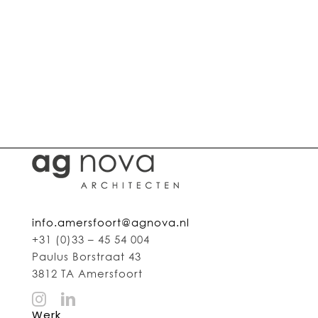
AG NOVA Architecten, architect in Soest
Architect voor zorg
Architect voor wonen
Architect voor verduurzamen
Architect voor herbestemmen
Architect voor publieke gebouwen
Architect voor herbestemmen en transformeren van kerken
Architect voor sportgebouwen
info.amersfoort@agnova.nl
+31 (0)33 – 45 54 004
Paulus Borstraat 43
3812 TA Amersfoort
Werk