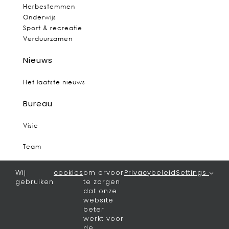
Herbestemmen
Onderwijs
Sport & recreatie
Verduurzamen
Nieuws
Het laatste nieuws
Bureau
Visie
Team
Vacatures
Wij
cookies
om ervoor
Privacybeleid
Settings
gebruiken
te zorgen
Contact
dat onze
website
Algemeen
beter
werkt voor
de