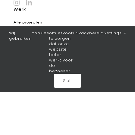
Werk
Alle projecten
Wonen
Wij
cookies
om ervoor
Privacybeleid
Settings
Zorg
gebruiken
te zorgen
Herbestemmen
dat onze
Onderwijs
website
Sport & recreatie
beter
werkt voor
Verduurzamen
de
bezoeker.
Nieuws
Sluit
Het laatste nieuws
Bureau
Visie
Team