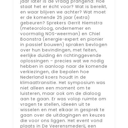
jaar later is de vraag prangend: Hoe
staat het er écht voor? Wat is bereikt,
en waar blijven we achter? Wat moet
er de komende 25 jaar (extra)
gebeuren? Sprekers Gerrit Hiemstra
(meteoroloog, ondernemer en
voormalig NOS-weerman) en Chiel
Boonstra (energie-expert en pionier
in passief bouwen) spraken bevlogen
over hun bevindingen, met feiten,
eerlijke duiding én richtinggevende
oplossingen – precies wat we nodig
hebben in aanloop naar de komende
verkiezingen, die bepalen hoe
Nederland koers houdt in de
klimaattransitie. Het symposium was
niet alleen een moment om te
luisteren, maar ook om de dialoog
aan te gaan. Er was volop ruimte om
vragen te stellen, ideeën uit te
wisselen en met elkaar in gesprek te
gaan over de uitdagingen en keuzes
die voor ons liggen. Het event vond
plaats in De Veerensmederij, een