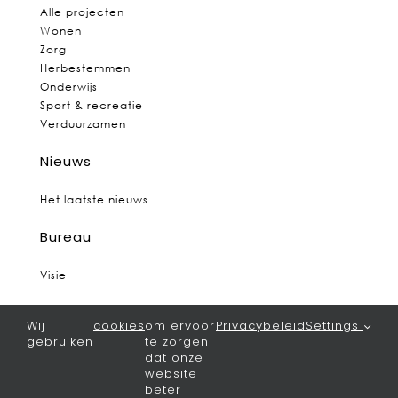
Alle projecten
Wonen
Zorg
Herbestemmen
Onderwijs
Sport & recreatie
Verduurzamen
Nieuws
Het laatste nieuws
Bureau
Visie
Team
Wij
cookies
om ervoor
Privacybeleid
Settings
gebruiken
te zorgen
Vacatures
dat onze
website
Contact
beter