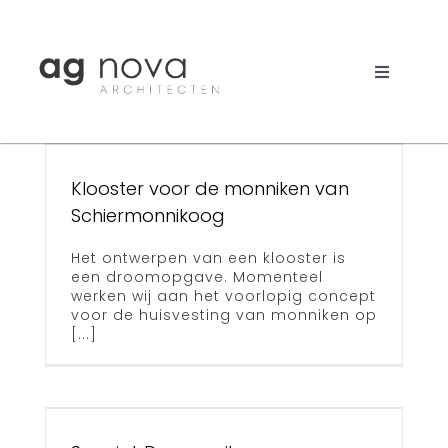
Skip
to
content
Toggle
Navigati
Werk
Nieuws
Klooster voor de monniken van
Schiermonnikoog
oog
Aanpak
Het ontwerpen van een klooster is
een droomopgave. Momenteel
Bureau
werken wij aan het voorlopig concept
voor de huisvesting van monniken op
Search
[...]
for:
n