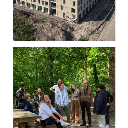
agnova
Nieuws
2026
samenwerken
amersfoort