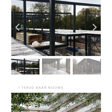
< TERUG NAAR NIEUWS
Nieuws uitgelicht home
Nieuws
Wageningen
uitgelicht 6
2026