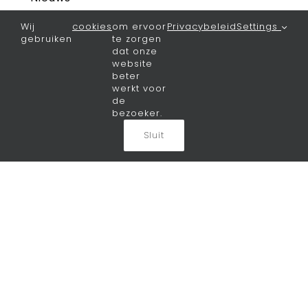
Wij
cookies
om ervoor
Privacybeleid
Settings
Het laatste nieuws
gebruiken
te zorgen
dat onze
Bureau
website
beter
Visie
werkt voor
de
bezoeker.
Team
Sluit
Vacatures
Contact
Algemeen
Privacy
Cookiebeleid
Disclaimer