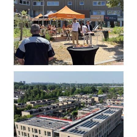
agnova
Nieuws uitgelicht home
Nieuws
Nieuwerkerk /d IJssel
2026
uitgelicht 1