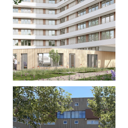
agnova
Nieuws
Middelburg
2026
uitgelicht 2