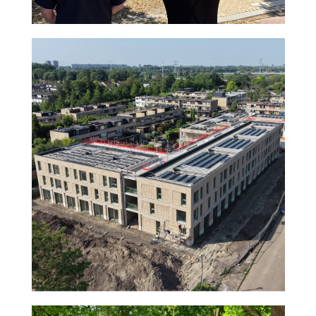
agnova
Nieuws uitgelicht home
Nieuws
Nieuwerkerk /d IJssel
2026
uitgelicht 1
agnova
Nieuws
2026
samenwerken
amersfoort