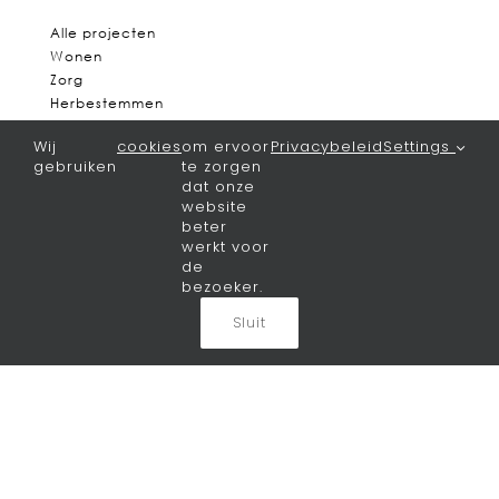
Alle projecten
Wonen
Zorg
Herbestemmen
Onderwijs
Wij
cookies
om ervoor
Privacybeleid
Settings
Sport & recreatie
gebruiken
te zorgen
Verduurzamen
dat onze
website
Nieuws
beter
werkt voor
de
Het laatste nieuws
bezoeker.
Bureau
Sluit
Visie
Team
Vacatures