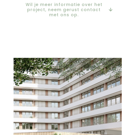
Wil je meer informatie over het
project, neem gerust contact
met ons op.
Nieuws uitgelicht home
Nieuws
Wageningen
uitgelicht 6
2026