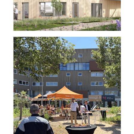
agnova
Nieuws
Middelburg
2026
uitgelicht 2