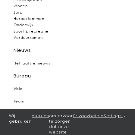
Wonen
Zorg
Herbestemmen
Onderwijs
Sport & recreatie
Verduurzamen
Nieuws
Het laatste nieuws
Bureau
Visie
Team
Vacatures
Wij
cookies
om ervoor
Privacybeleid
Settings
gebruiken
te zorgen
Contact
dat onze
website