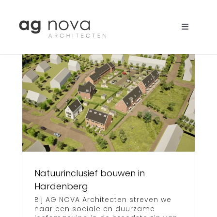
Skip
to
content
Toggle
Navigati
Werk
f
Nieuws
Aanpak
Bureau
Search
for:
Natuurinclusief bouwen in
Hardenberg
Bij AG NOVA Architecten streven we
naar een sociale en duurzame