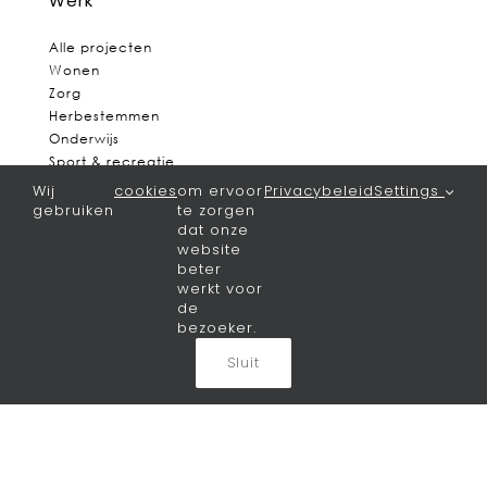
Werk
Alle projecten
Wonen
Zorg
Herbestemmen
Onderwijs
Sport & recreatie
Verduurzamen
Wij
cookies
om ervoor
Privacybeleid
Settings
gebruiken
te zorgen
Nieuws
dat onze
website
beter
Het laatste nieuws
werkt voor
de
Bureau
bezoeker.
Sluit
Visie
Team
Vacatures