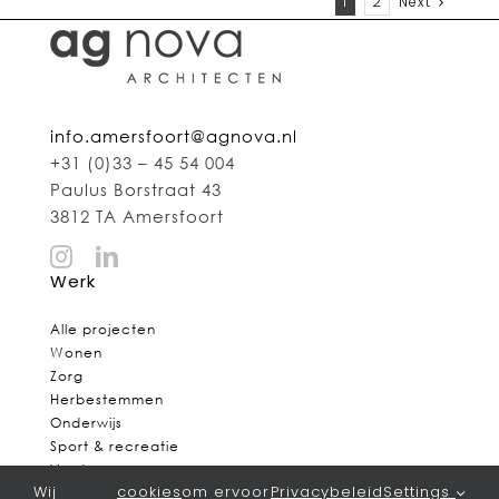
1
2
Next
info.amersfoort@agnova.nl
+31 (0)33 – 45 54 004
Paulus Borstraat 43
3812 TA Amersfoort
Werk
Alle projecten
Wonen
Zorg
Herbestemmen
Onderwijs
Sport & recreatie
Verduurzamen
Wij
cookies
om ervoor
Privacybeleid
Settings