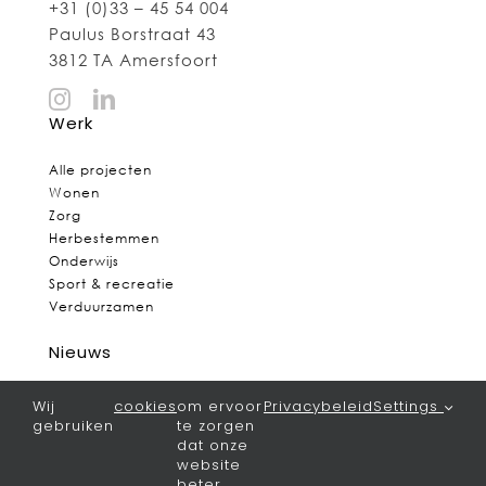
+31 (0)33 – 45 54 004
Paulus Borstraat 43
3812 TA Amersfoort
Werk
Alle projecten
Wonen
Zorg
Herbestemmen
Onderwijs
Sport & recreatie
Verduurzamen
Nieuws
Het laatste nieuws
Wij
cookies
om ervoor
Privacybeleid
Settings
gebruiken
te zorgen
Bureau
dat onze
website
beter