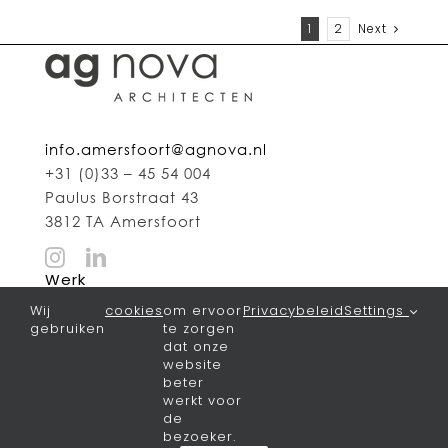
1
2
Next
info.amersfoort@agnova.nl
+31 (0)33 – 45 54 004
Paulus Borstraat 43
3812 TA Amersfoort
Werk
Wij
cookies
om ervoor
Privacybeleid
Settings
Alle projecten
gebruiken
te zorgen
Wonen
dat onze
website
Zorg
beter
Herbestemmen
werkt voor
Onderwijs
de
Sport & recreatie
bezoeker.